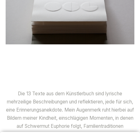
Die 13 Texte aus dem Künstlerbuch sind lyrische
mehrzeilige Beschreibungen und reflektieren, jede für sich,
eine Erinnerungsanekdote. Mein Augenmerk ruht hierbei auf
Bildern meiner Kindheit, einschlägigen Momenten, in denen
auf Schwermut Euphorie folgt, Familientraditionen
fortgeführt oder durch hausflürliche Treibjagden gebrochen